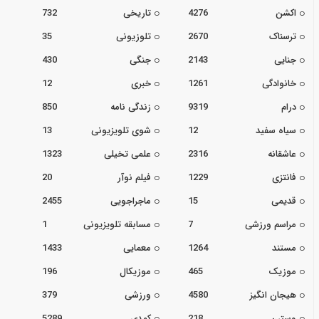
اکشن
4276
تاریخی
732
ترسناک
2670
تلوزیونی
35
جنایی
2143
جنگی
430
خانوادگی
1261
خبری
12
درام
9319
زندگی نامه
850
سیاه سفید
12
شوی تلویزیونی
13
عاشقانه
2316
علمی تخیلی
1323
فانتزی
1229
فیلم نوآر
20
قدیمی
15
ماجراجویی
2455
مراسم ورزشی
7
مسابقه تلویزیونی
1
مستند
1264
معمایی
1433
موزیک
465
موزیکال
196
هیجان انگیز
4580
ورزشی
379
وسترن
218
کمدی
5289