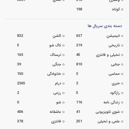
کوتاه
198
دسته بندی سریال ها
انیمیشن
637
اکشن
832
تاریخی
219
تاک شو
5
تخیلی و فانتزی
45
ترسناک
163
جنایی
810
جنگی
39
حماسی
3
خانوادگی
150
خبری
2
درام
2365
رازآلود
5
رزمی
2
زندگی نامه
116
شو
0
شوی تلویزیونی
41
عاشقانه
406
علمی و تخیلی
251
فانتزی
378