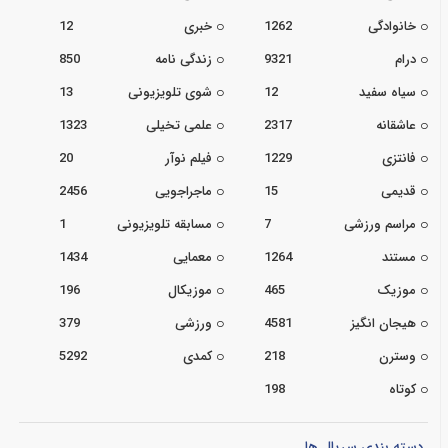
خانوادگی
1262
خبری
12
درام
9321
زندگی نامه
850
سیاه سفید
12
شوی تلویزیونی
13
عاشقانه
2317
علمی تخیلی
1323
فانتزی
1229
فیلم نوآر
20
قدیمی
15
ماجراجویی
2456
مراسم ورزشی
7
مسابقه تلویزیونی
1
مستند
1264
معمایی
1434
موزیک
465
موزیکال
196
هیجان انگیز
4581
ورزشی
379
وسترن
218
کمدی
5292
کوتاه
198
دسته بندی سریال ها