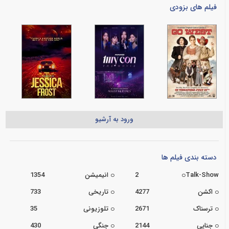
فیلم های بزودی
ورود به آرشیو
دسته بندی فیلم ها
Talk-Show
2
انیمیشن
1354
اکشن
4277
تاریخی
733
ترسناک
2671
تلوزیونی
35
جنایی
2144
جنگی
430