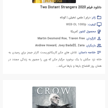
دانلود فیلم Two Distant Strangers 2020
ژانر:
درام
|
علمی تخیلی
|
کوتاه
کیفیت:
WEB-DL 1080p
محصول کشور:
آمریکا
کارگردان:
Travon Free
,
Martin Desmond Roe
بازیگران:
Zaria
,
Joey Bada$$
,
Andrew Howard
خلاصه داستان:
تلاش های مكرر كاریكاتوریست كارتر جیمز برای رسیدن به
خانه نزد سگش با یک برخورد مرگبار مكرر كه وی را مجبور به زندگی مجدد در
همان روز افتضاح بارها و بارها می‌كند...