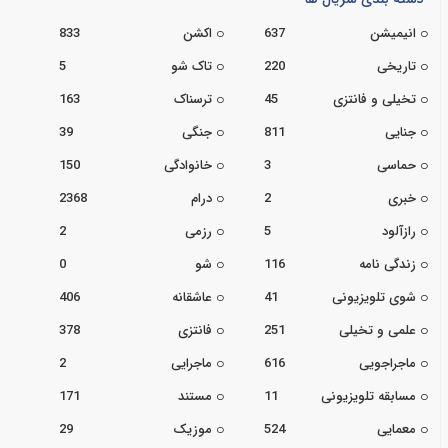
انیمیشن
637
اکشن
833
تاریخی
220
تاک شو
5
تخیلی و فانتزی
45
ترسناک
163
جنایی
811
جنگی
39
حماسی
3
خانوادگی
150
خبری
2
درام
2368
رازآلود
5
رزمی
2
زندگی نامه
116
شو
0
شوی تلویزیونی
41
عاشقانه
406
علمی و تخیلی
251
فانتزی
378
ماجراجویی
616
ماجرایی
2
مسابقه تلویزیونی
11
مستند
171
معمایی
524
موزیک
29