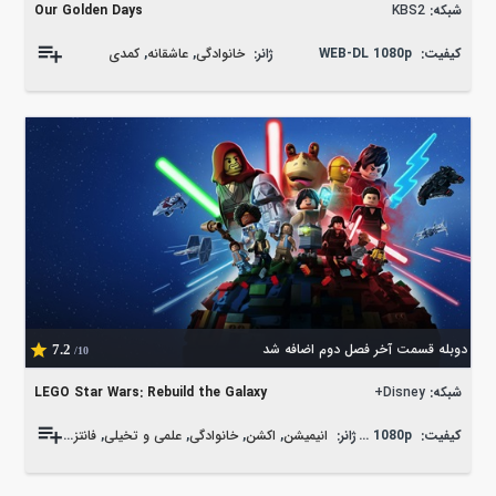
شبکه:
KBS2
Our Golden Days
کیفیت:
WEB-DL 1080p
ژانر:
خانوادگی
,
عاشقانه
,
کمدی
دوبله قسمت آخر فصل دوم اضافه شد
7.2
/10
شبکه:
Disney+
LEGO Star Wars: Rebuild the Galaxy
کیفیت:
WEB-DL 1080p
ژانر:
انیمیشن
,
اکشن
,
خانوادگی
,
علمی و تخیلی
,
فانتزی
,
ماجراجویی