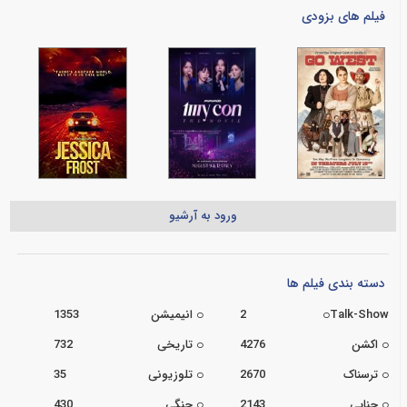
فیلم های بزودی
ورود به آرشیو
دسته بندی فیلم ها
Talk-Show
2
انیمیشن
1353
اکشن
4276
تاریخی
732
ترسناک
2670
تلوزیونی
35
جنایی
2143
جنگی
430