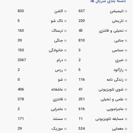
دسته بندی سریال ها
انیمیشن
637
اکشن
833
تاریخی
220
تاک شو
5
تخیلی و فانتزی
45
ترسناک
163
جنایی
810
جنگی
39
حماسی
3
خانوادگی
150
خبری
2
درام
2367
رازآلود
5
رزمی
2
زندگی نامه
116
شو
0
شوی تلویزیونی
41
عاشقانه
406
علمی و تخیلی
251
فانتزی
378
ماجراجویی
616
ماجرایی
2
مسابقه تلویزیونی
11
مستند
171
معمایی
524
موزیک
29