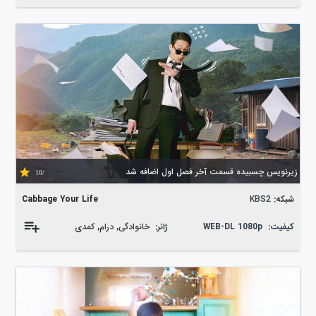
زیرنویس چسبیده قسمت آخر فصل اول اضافه شد
/10
شبکه:
KBS2
Cabbage Your Life
کیفیت:
WEB-DL 1080p
ژانر:
خانوادگی
,
درام
,
کمدی