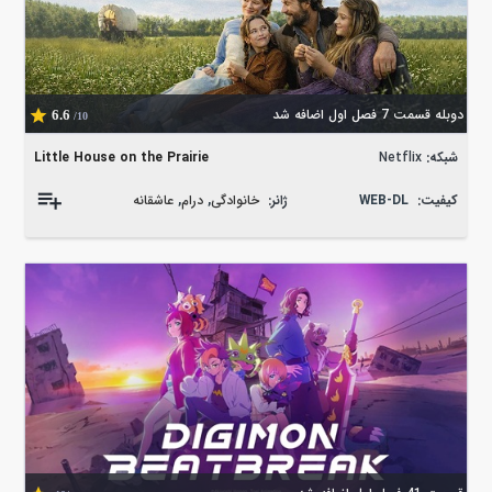
دوبله قسمت 7 فصل اول اضافه شد
6.6
/10
شبکه:
Netflix
Little House on the Prairie
کیفیت:
WEB-DL
ژانر:
خانوادگی
,
درام
,
عاشقانه