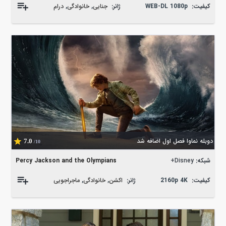
کیفیت:
WEB-DL 1080p
ژانر:
جنایی
,
خانوادگی
,
درام
دوبله نماوا فصل اول اضافه شد
7.0
/10
شبکه:
Disney+
Percy Jackson and the Olympians
کیفیت:
2160p 4K
ژانر:
اکشن
,
خانوادگی
,
ماجراجویی