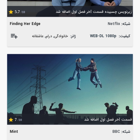
زیرنویس چسبیده قسمت آخر فصل اول اضافه شد
5.7
/10
شبکه:
Netflix
Finding Her Edge
کیفیت:
WEB-DL 1080p
ژانر:
خانوادگی
,
درام
,
عاشقانه
قسمت آخر فصل اول اضافه شد
7
/10
شبکه:
BBC
Mint