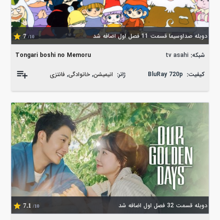
دوبله صداوسیما قسمت 11 فصل اول اضافه شد
7
/10
شبکه:
tv asahi
Tongari boshi no Memoru
کیفیت:
BluRay 720p
ژانر:
انیمیشن
,
خانوادگی
,
فانتزی
دوبله قسمت 32 فصل اول اضافه شد
7.1
/10