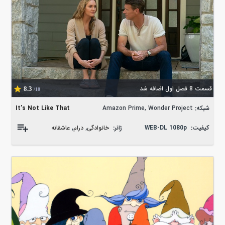
قسمت 8 فصل اول اضافه شد
8.3
/10
شبکه:
Amazon Prime, Wonder Project
It’s Not Like That
کیفیت:
WEB-DL 1080p
ژانر:
خانوادگی
,
درام
,
عاشقانه