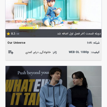
دوبله قسمت آخر فصل اول اضافه شد
8.5
/10
شبکه:
tvN
Our Universe
کیفیت:
WEB-DL 1080p
ژانر:
خانوادگی
,
درام
,
کمدی