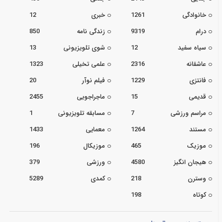
خانوادگی
1261
خبری
12
درام
9319
زندگی نامه
850
سیاه سفید
12
شوی تلویزیونی
13
عاشقانه
2316
علمی تخیلی
1323
فانتزی
1229
فیلم نوآر
20
قدیمی
15
ماجراجویی
2455
مراسم ورزشی
7
مسابقه تلویزیونی
1
مستند
1264
معمایی
1433
موزیک
465
موزیکال
196
هیجان انگیز
4580
ورزشی
379
وسترن
218
کمدی
5289
کوتاه
198