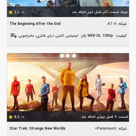
دوبله قسمت آخر فصل دوم اضافه شد
5.5
/10
شبکه:
AT-X
The Beginning After the End
کیفیت:
WEB-DL 1080p
ژانر:
انیمیشن
,
اکشن
,
درام
,
فانتزی
,
ماجراجویی
قسمت 3 فصل چهارم اضافه شد
8.3
/10
شبکه:
Paramount+
Star Trek: Strange New Worlds