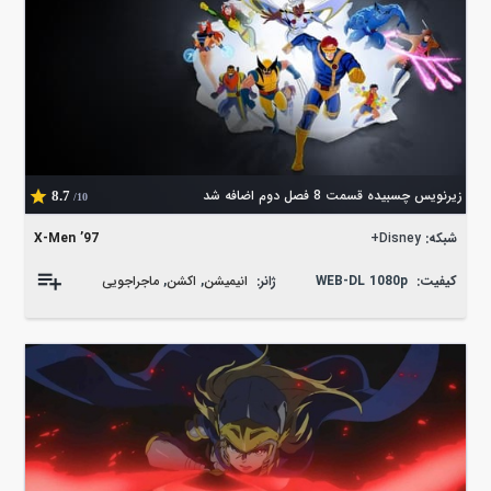
زیرنویس چسبیده قسمت 8 فصل دوم اضافه شد
8.7
/10
شبکه:
Disney+
X-Men ’97
کیفیت:
WEB-DL 1080p
ژانر:
انیمیشن
,
اکشن
,
ماجراجویی