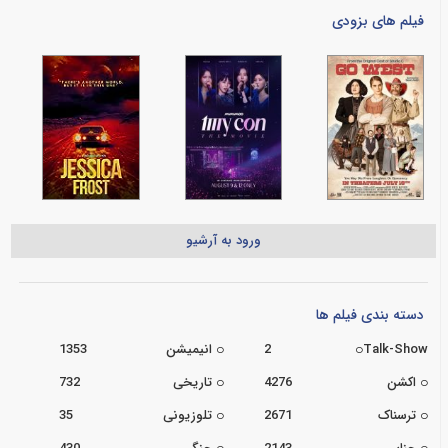
فیلم های بزودی
ورود به آرشیو
دسته بندی فیلم ها
Talk-Show
2
انیمیشن
1353
اکشن
4276
تاریخی
732
ترسناک
2671
تلوزیونی
35