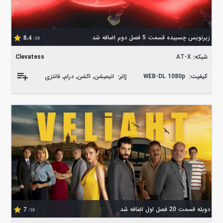
زیرنویس چسبیده قسمت 5 فصل دوم اضافه شد
8.4
/10
شبکه:
AT-X
Clevatess
کیفیت:
WEB-DL 1080p
ژانر:
انیمیشن
,
اکشن
,
درام
,
فانتزی
دوبله قسمت 20 فصل اول اضافه شد
7
/10