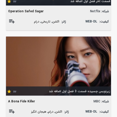
قسمت آخر فصل اول اضافه شد
/10
شبکه:
Netflix
Operation Safed Sagar
کیفیت:
WEB-DL
ژانر:
اکشن
,
تاریخی
,
درام
زیرنویس چسبیده قسمت 3 فصل اول اضافه شد
/10
شبکه:
MBC
A Bona Fide Killer
کیفیت:
WEB-DL
ژانر:
اکشن
,
درام
,
هیجان انگیز