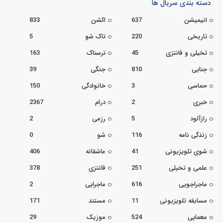
دسته بندی سریال ها
انیمیشن
637
اکشن
833
تاریخی
220
تاک شو
5
تخیلی و فانتزی
45
ترسناک
163
جنایی
810
جنگی
39
حماسی
3
خانوادگی
150
خبری
2
درام
2367
رازآلود
5
رزمی
2
زندگی نامه
116
شو
0
شوی تلویزیونی
41
عاشقانه
406
علمی و تخیلی
251
فانتزی
378
ماجراجویی
616
ماجرایی
2
مسابقه تلویزیونی
11
مستند
171
معمایی
524
موزیک
29