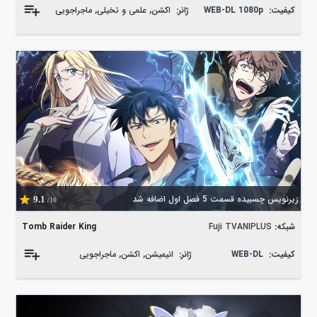
کیفیت:
WEB-DL 1080p
ژانر:
اکشن
,
علمی و تخیلی
,
ماجراجویی
زیرنویس چسبیده قسمت 5 فصل اول اضافه شد
9.1
/10
شبکه:
Fuji TVANIPLUS
Tomb Raider King
کیفیت:
WEB-DL
ژانر:
انیمیشن
,
اکشن
,
ماجراجویی