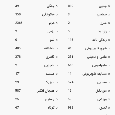
جنایی
810
جنگی
39
حماسی
3
خانوادگی
150
خبری
2
درام
2365
رازآلود
5
رزمی
2
زندگی نامه
116
شو
0
شوی تلویزیونی
41
عاشقانه
405
علمی و تخیلی
251
فانتزی
378
ماجراجویی
616
ماجرایی
2
مسابقه تلویزیونی
11
مستند
171
معمایی
524
موزیک
29
موزیکال
16
هیجان انگیز
587
ورزشی
59
وسترن
25
کمدی
982
کوتاه
67