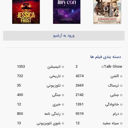
ورود به آرشیو
دسته بندی فیلم ها
Talk-Show
2
انیمیشن
1353
اکشن
4274
تاریخی
732
ترسناک
2669
تلوزیونی
35
جنایی
2142
جنگی
430
خانوادگی
1261
خبری
12
درام
9319
زندگی نامه
850
سیاه سفید
12
شوی تلویزیونی
13