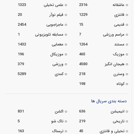
عاشقانه
2316
علمی تخیلی
1323
فانتزی
1229
فیلم نوآر
20
قدیمی
15
ماجراجویی
2454
مراسم ورزشی
7
مسابقه تلویزیونی
1
مستند
1264
معمایی
1432
موزیک
465
موزیکال
196
هیجان انگیز
4580
ورزشی
379
وسترن
218
کمدی
5289
کوتاه
198
دسته بندی سریال ها
انیمیشن
636
اکشن
831
تاریخی
219
تاک شو
5
تخیلی و فانتزی
45
ترسناک
163