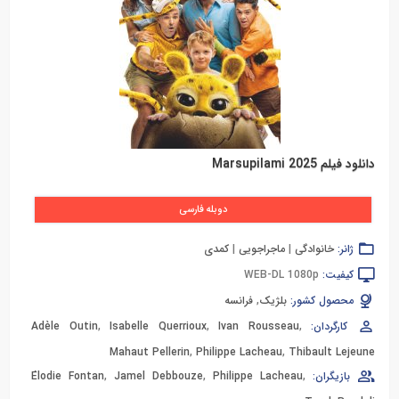
دانلود فیلم Marsupilami 2025
دوبله فارسی
ژانر:
خانوادگی
|
ماجراجویی
|
کمدی
کیفیت:
WEB-DL 1080p
محصول کشور:
بلژیک
,
فرانسه
کارگردان:
,
Ivan Rousseau
,
Isabelle Querrioux
,
Adèle Outin
Mahaut Pellerin
,
Philippe Lacheau
,
Thibault Lejeune
بازیگران:
,
Philippe Lacheau
,
Jamel Debbouze
,
Élodie Fontan