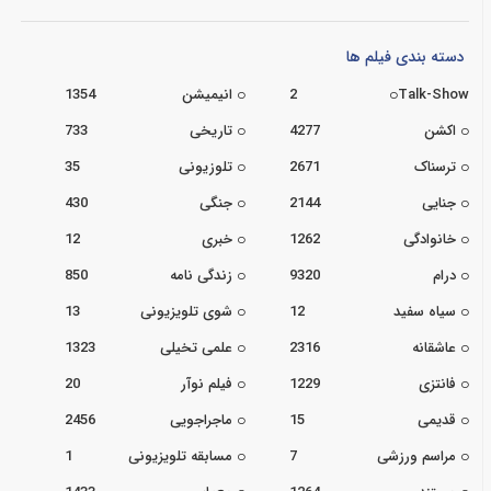
دسته بندی فیلم ها
Talk-Show
2
انیمیشن
1354
اکشن
4277
تاریخی
733
ترسناک
2671
تلوزیونی
35
جنایی
2144
جنگی
430
خانوادگی
1262
خبری
12
درام
9320
زندگی نامه
850
سیاه سفید
12
شوی تلویزیونی
13
عاشقانه
2316
علمی تخیلی
1323
فانتزی
1229
فیلم نوآر
20
قدیمی
15
ماجراجویی
2456
مراسم ورزشی
7
مسابقه تلویزیونی
1