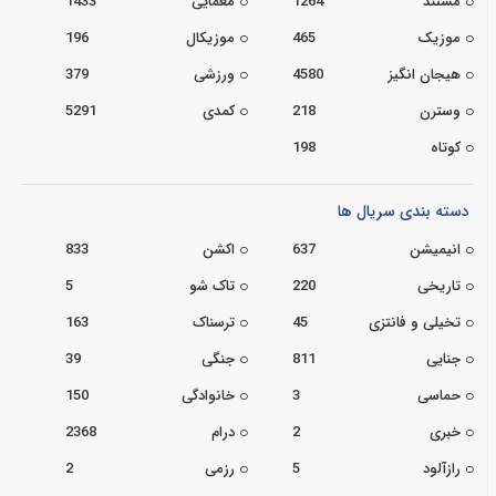
مستند
1264
معمایی
1433
موزیک
465
موزیکال
196
هیجان انگیز
4580
ورزشی
379
وسترن
218
کمدی
5291
کوتاه
198
دسته بندی سریال ها
انیمیشن
637
اکشن
833
تاریخی
220
تاک شو
5
تخیلی و فانتزی
45
ترسناک
163
جنایی
811
جنگی
39
حماسی
3
خانوادگی
150
خبری
2
درام
2368
رازآلود
5
رزمی
2