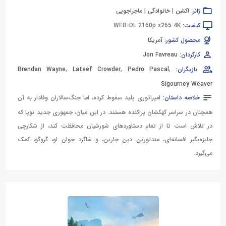
ژانر:
اکشن
|
خانوادگی
|
ماجراجویی
کیفیت:
WEB-DL 2160p x265 4K
محصول کشور:
آمریکا
کارگردان:
Jon Favreau
بازیگران:
,
Pedro Pascal
,
Lateef Crowder
,
Brendan Wayne
Sigourney Weaver
خلاصه داستان:
امپراتوری پلید سقوط کرده، اما جنگ‌سالاران وفادار به آن
همچنان در سراسر کهکشان پراکنده هستند. در این میان، جمهوری جدید نوپا که
در تلاش است تا از تمام دستاوردهای شورشیان محافظت کند، از شکارچی
جایزه‌بگیر افسانه‌ای، مندلورین دین جارین، و شاگرد جوان او، گروگو، کمک
می‌گیرد.