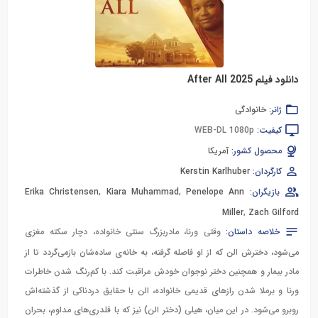
دانلود فیلم After All 2025
ژانر:
خانوادگی
کیفیت:
WEB-DL 1080p
محصول کشور:
آمریکا
کارگردان:
Kerstin Karlhuber
بازیگران:
Penelope Ann
,
Kiara Muhammad
,
Erika Christensen
Miller
,
Zach Gilford
خلاصه داستان:
وقتی ورنا، مادربزرگ سنتی خانواده، دچار سکته مغزی
می‌شود، دخترش الن که از او فاصله گرفته، به خانه‌ی ساده‌شان بازمی‌گردد تا از
مادر بیمار و همچنین دختر نوجوان خودش مراقبت کند. با کم‌رنگ شدن خاطرات
ورنا و برملا شدن رازهای قدیمی خانواده، الن با حقایق دردناکی از گذشته‌اش
روبرو می‌شود. در این میان، هیلی (دختر الن) نیز که با قلدری‌های مداوم، بحران