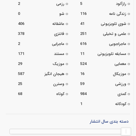
رازآلود
5
رزمی
2
زندگی نامه
116
شو
0
شوی تلویزیونی
41
عاشقانه
406
علمی و تخیلی
251
فانتزی
378
ماجراجویی
616
ماجرایی
2
مسابقه تلویزیونی
11
مستند
171
معمایی
524
موزیک
29
موزیکال
16
هیجان انگیز
587
ورزشی
59
وسترن
25
کمدی
984
کوتاه
68
کودکانه
1
دسته بندی سال انتشار