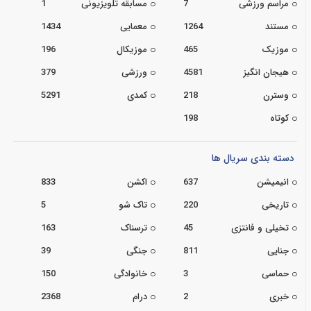
مراسم ورزشی
7
مسابقه تلویزیونی
1
مستند
1264
معمایی
1434
موزیک
465
موزیکال
196
هیجان انگیز
4581
ورزشی
379
وسترن
218
کمدی
5291
کوتاه
198
دسته بندی سریال ها
انیمیشن
637
اکشن
833
تاریخی
220
تاک شو
5
تخیلی و فانتزی
45
ترسناک
163
جنایی
811
جنگی
39
حماسی
3
خانوادگی
150
خبری
2
درام
2368