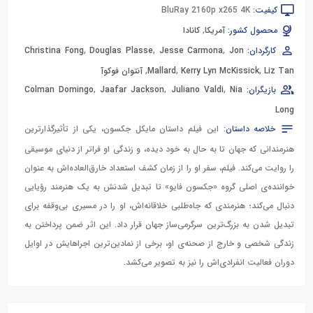
کیفیت:
BluRay 2160p x265 4K
محصول کشور:
آمریکا
,
کانادا
کارگردان:
Jon
,
Jesse Carmona
,
Douglas Plasse
,
Christina Fong
Liz Tan
,
Kerry Lyn McKissick
,
Mallard
,
آنتوان فوکوآ
بازیگران:
Nia
,
Juliano Valdi
,
Jaafar Jackson
,
Colman Domingo
Long
خلاصه داستان:
این فیلم داستان مایکل جکسون، یکی از تأثیرگذارترین
هنرمندانی که جهان تا به حال به خود دیده، و زندگی او فراتر از دنیای موسیقی
را روایت می‌کند. فیلم، سفر او را از زمان کشف استعداد خارق‌العاده‌اش به عنوان
خواننده‌ی اصلی گروه «جکسون فایو» تا تبدیل شدنش به یک هنرمند رؤیایی
دنبال می‌کند؛ هنرمندی که جاه‌طلبی خلاقانه‌اش، او را در مسیری بی‌وقفه برای
تبدیل شدن به بزرگ‌ترین سرگرمی‌ساز جهان قرار داد. این اثر ضمن پرداختن به
زندگی شخصی و خارج از صحنه‌ی او، برخی از نمادین‌ترین اجراهایش در اوایل
دوران فعالیت انفرادی‌اش را نیز به تصویر می‌کشد.