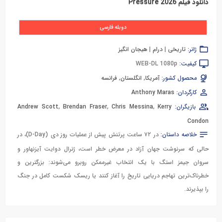
دانلود فیلم Pressure 2026
دوبله فارسی
ژانر:
تاریخی
|
درام
|
هیجان انگیز
کیفیت:
WEB-DL 1080p
محصول کشور:
آمریکا
,
انگلستان
,
فرانسه
کارگردان:
Anthony Maras
بازیگران:
Kerry
,
Chris Messina
,
Brendan Fraser
,
Andrew Scott
Condon
خلاصه داستان:
در ۷۲ ساعت پرتنش پیش از عملیات روز دی (D-Day)، در
حالی که سرنوشت جهان آزاد در معرض خطر است، ژنرال دوایت آیزنهاور و
سروان جیمز استگ با یک انتخاب غیرممکن روبرو می‌شوند: بزرگترین و
خطرناک‌ترین تهاجم دریایی تاریخ را آغاز کنند یا ریسک شکست کامل در جنگ
را بپذیرند.