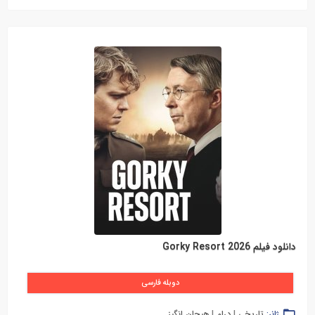
دانلود فیلم Gorky Resort 2026
دوبله فارسی
ژانر:
تاریخی
|
درام
|
هیجان انگیز