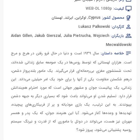
کیفیت:
WEB-DL 1080p
محصول کشور:
Cyprus
,
اوکراین
,
ایرلند
,
لهستان
کارگردان:
Łukasz Palkowski
بازیگران:
Wojciech
,
Julia Pietrucha
,
Jakub Gierszal
,
Aidan Gillen
Mecwaldowski
خلاصه داستان:
سال ۱۹۳۹ است و دنیا در حال فرو رفتن در هرج و مرج
است. هزاران لهستانی که توسط روس‌ها در یک صومعه سابق زندانی شده‌اند،
تحت شستشوی مغزی بی‌رحمانه‌ای قرار می‌گیرند. یک مامور بلندپرواز دشمن،
درهم شکستن مقاومت یکی از آنها را برای خود یک امر حیثیتی می‌داند. این
زندانی، یک پیانیست جوان و مشهور جهانی است که مورد احترام هم‌بندانش
قرار دارد. تسلیم شدن او می‌تواند باعث شود که بسیاری دیگر به جبهه دشمن
بپیوندند. به این ترتیب، یک بازی موذیانه و پر از فریبکاری‌های پیچیده،
تهدیدها و وعده‌ها آغاز می‌شود. آیا این هنرمند جوان، که یک پدر و همسر
مهربان نیز هست، می‌تواند در دوئل با ماموری که از قدرت و نیرنگ سیستم
روسیه پشتیبانی می‌شود، پیروز شود؟