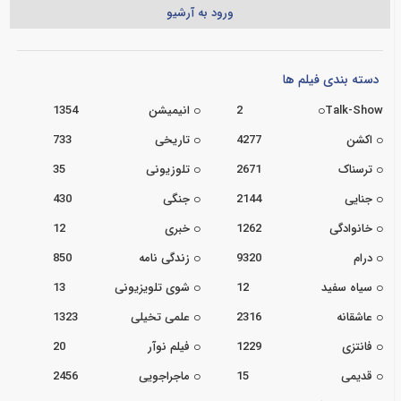
ورود به آرشیو
دسته بندی فیلم ها
Talk-Show
2
انیمیشن
1354
اکشن
4277
تاریخی
733
ترسناک
2671
تلوزیونی
35
جنایی
2144
جنگی
430
خانوادگی
1262
خبری
12
درام
9320
زندگی نامه
850
سیاه سفید
12
شوی تلویزیونی
13
عاشقانه
2316
علمی تخیلی
1323
فانتزی
1229
فیلم نوآر
20
قدیمی
15
ماجراجویی
2456