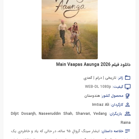
دانلود فیلم Main Vaapas Aaunga 2026
ژانر:
تاریخی
|
درام
|
کمدی
کیفیت:
WEB-DL 1080p
محصول کشور:
هندوستان
کارگردان:
Imtiaz Ali
بازیگران:
Vedang
,
Sharvari
,
Naseeruddin Shah
,
Diljit Dosanjh
Raina
خلاصه داستان:
ایشار سینگ گروالِ ۹۵ ساله، در حالی که یاد و خاطره‌ی یک