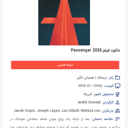
دانلود فیلم Passenger 2026
دوبله فارسی
ژانر:
ترسناک
|
هیجان انگیز
کیفیت:
WEB-DL 1080p
محصول کشور:
آمریکا
کارگردان:
André Øvredal
بازیگران:
Melissa Leo
,
Lou Llobell
,
Joseph Lopez
,
Jacob Scipio
خلاصه داستان:
بعد از اینکه یک زوج جوان شاهد تصادفی هولناک در
بزرگراه می‌شوند، خیلی زود می‌فهمند که تنها از صحنه تصادف دور نشده‌اند، چرا