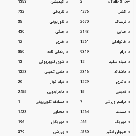
Talk-Show
2
انیمیشن
1353
اکشن
4276
تاریخی
732
ترسناک
2670
تلوزیونی
35
جنایی
2143
جنگی
430
خانوادگی
1261
خبری
12
درام
9319
زندگی نامه
850
سیاه سفید
12
شوی تلویزیونی
13
عاشقانه
2316
علمی تخیلی
1323
فانتزی
1229
فیلم نوآر
20
قدیمی
15
ماجراجویی
2455
مراسم ورزشی
7
مسابقه تلویزیونی
1
مستند
1264
معمایی
1433
موزیک
465
موزیکال
196
هیجان انگیز
4580
ورزشی
379