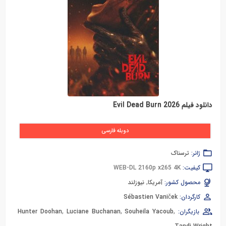
دانلود فیلم Evil Dead Burn 2026
دوبله فارسی
ژانر:
ترسناک
کیفیت:
WEB-DL 2160p x265 4K
محصول کشور:
آمریکا
,
نیوزلند
کارگردان:
Sébastien Vaniček
بازیگران:
,
Souheila Yacoub
,
Luciane Buchanan
,
Hunter Doohan