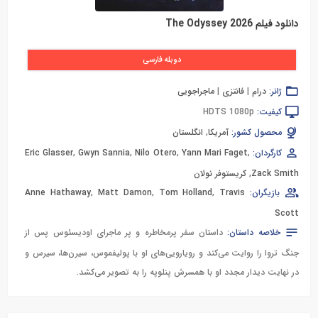
دانلود فیلم The Odyssey 2026
دوبله فارسی
ژانر:
درام
|
فانتزی
|
ماجراجویی
کیفیت:
HDTS 1080p
محصول کشور:
آمریکا
,
انگلستان
کارگردان:
,
Yann Mari Faget
,
Nilo Otero
,
Gwyn Sannia
,
Eric Glasser
Zack Smith
,
کریستوفر نولان
بازیگران:
Travis
,
Tom Holland
,
Matt Damon
,
Anne Hathaway
Scott
خلاصه داستان:
داستان سفر پرمخاطره و پر ماجرای اودیسئوس پس از
جنگ تروا را روایت می‌کند و رویارویی‌های او با پولیفموس، سیرن‌ها، سیرس و
در نهایت دیدار مجدد او با همسرش پنلوپه را به تصویر می‌کشد.