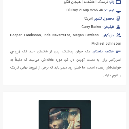
ژانر:
ترسناک
|
عاشقانه
|
هیجان انگیز
کیفیت:
BluRay 2160p x265 4K
محصول کشور:
آمریکا
کارگردان:
Curry Barker
بازیگران:
,
Megan Lawless
,
Inde Navarrette
,
Cooper Tomlinson
Michael Johnston
خلاصه داستان:
یک جوان رمانتیک، پس از شکستن «بید تک آرزو»ی
اسرارآمیز برای به دست آوردن دل فرد مورد علاقه‌اش، می‌بیند که دقیقاً به
خواسته‌اش رسیده است، اما خیلی زود درمی‌یابد که برخی از آرزوها بهایی تاریک
و شوم دارند.