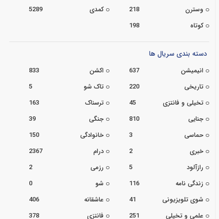
وسترن
218
کمدی
5289
کوتاه
198
دسته بندی سریال ها
انیمیشن
637
اکشن
833
تاریخی
220
تاک شو
5
تخیلی و فانتزی
45
ترسناک
163
جنایی
810
جنگی
39
حماسی
3
خانوادگی
150
خبری
2
درام
2367
رازآلود
5
رزمی
2
زندگی نامه
116
شو
0
شوی تلویزیونی
41
عاشقانه
406
علمی و تخیلی
251
فانتزی
378