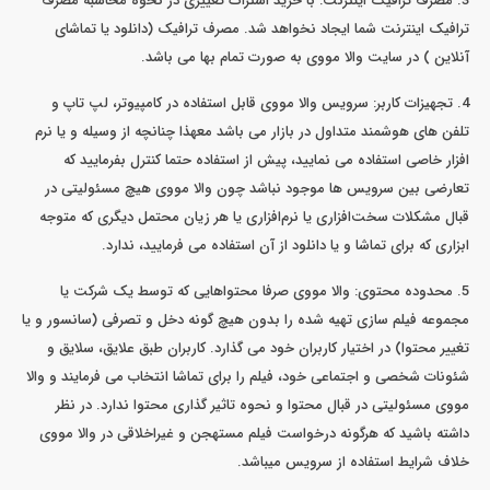
3. مصرف ترافیک اینترنت: با خرید اشتراک تغییری در نحوه محاسبه مصرف
ترافیک اینترنت شما ایجاد نخواهد شد. مصرف ترافیک (دانلود یا تماشای
آنلاین ) در سایت والا مووی به صورت تمام بها می باشد.
4. تجهیزات کاربر: سرویس والا مووی قابل استفاده در کامپیوتر، لپ تاپ و
تلفن های هوشمند متداول در بازار می باشد معهذا چنانچه از وسیله و یا نرم
افزار خاصی استفاده می نمایید، پیش از استفاده حتما کنترل بفرمایید که
تعارضی بین سرویس ها موجود نباشد چون والا مووی هیچ مسئولیتی در
قبال مشکلات سخت‌افزاری یا نرم‌افزاری یا هر زیان محتمل دیگری که متوجه
ابزاری که برای تماشا و یا دانلود از آن استفاده می فرمایید، ندارد.
5. محدوده محتوی: والا مووی صرفا محتواهایی که توسط یک شرکت یا
مجموعه فیلم سازی تهیه شده را بدون هیچ گونه دخل و تصرفی (سانسور و یا
تغییر محتوا) در اختیار کاربران خود می گذارد. کاربران طبق علایق، سلایق و
شئونات شخصی و اجتماعی خود، فیلم را برای تماشا انتخاب می فرمایند و والا
مووی مسئولیتی در قبال محتوا و نحوه تاثیر گذاری محتوا ندارد. در نظر
داشته باشید که هرگونه درخواست فیلم مستهجن و غیراخلاقی در والا مووی
خلاف شرایط استفاده از سرویس میباشد.