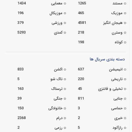
مستند
1265
معمایی
1434
موزیک
465
موزیکال
196
هیجان انگیز
4581
ورزشی
379
وسترن
218
کمدی
5293
کوتاه
198
دسته بندی سریال ها
انیمیشن
637
اکشن
833
تاریخی
220
تاک شو
5
تخیلی و فانتزی
45
ترسناک
163
جنایی
811
جنگی
39
حماسی
3
خانوادگی
150
خبری
2
درام
2368
رازآلود
5
رزمی
2